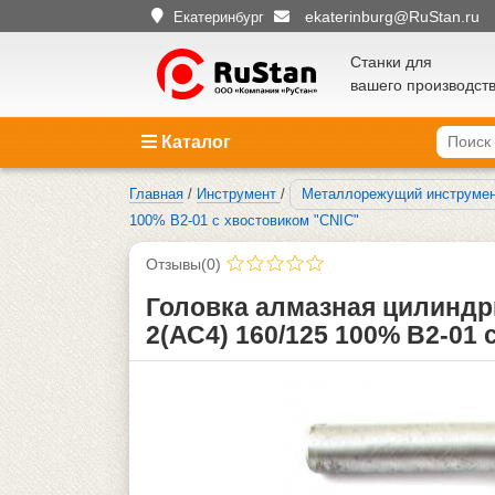
ekaterinburg@RuStan.ru
Екатеринбург
Станки для
вашего производст
Каталог
Главная
/
Инструмент
/
Металлорежущий инструме
100% В2-01 с хвостовиком "CNIC"
Отзывы(0)
Головка алмазная цилиндри
2(АС4) 160/125 100% В2-01