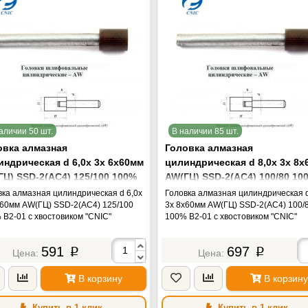
аличии 50 шт.
В наличии 85 шт.
овка алмазная
Головка алмазная
индрическая d 6,0х 3х 6х60мм
цилиндрическая d 8,0х 3х 8
ГЦ) SSD-2(АС4) 125/100 100%
AW(ГЦ) SSD-2(АС4) 100/80 10
01 с хвостовиком "CNIC"
В2-01 с хвостовиком "CNIC"
вка алмазная цилиндрическая d 6,0х
Головка алмазная цилиндрическая d
х60мм AW(ГЦ) SSD-2(АС4) 125/100
3х 8х60мм AW(ГЦ) SSD-2(АС4) 100/
 В2-01 с хвостовиком "CNIC"
100% В2-01 с хвостовиком "CNIC"
591
697
p
p
В корзину
В корзину
Купить в 1 клик
Купить в 1 клик