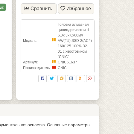
шт.
Сравнить
Избранное
Головка алмазная
цилиндрическая d
6,0х 3х 6х60мм
Модель:
AW(ГЦ) SSD-2(АС4)
160/125 100% В2-
01 с хвостовиком
"CNIC"
Артикул:
CNIC51637
Производитель:
CNIC
трументальная оснастка. Основные параметры