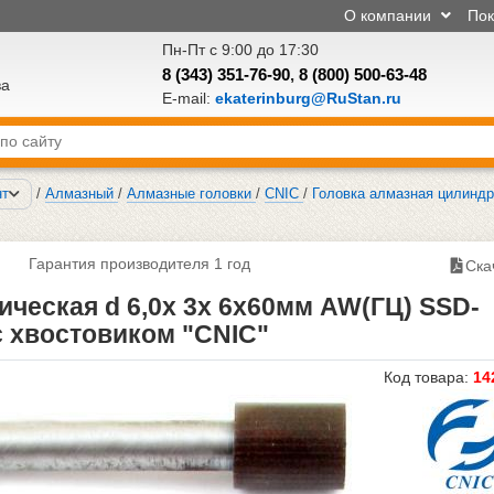
О компании
По
Пн-Пт с 9:00 до 17:30
8 (343) 351-76-90
,
8 (800) 500-63-48
ва
E-mail:
ekaterinburg@RuStan.ru
нт
/
Алмазный
/
Алмазные головки
/
CNIC
/
Головка алмазная цилиндр
Гарантия производителя 1 год
Ска
ческая d 6,0х 3х 6х60мм AW(ГЦ) SSD-
 с хвостовиком "CNIC"
Код товара:
14