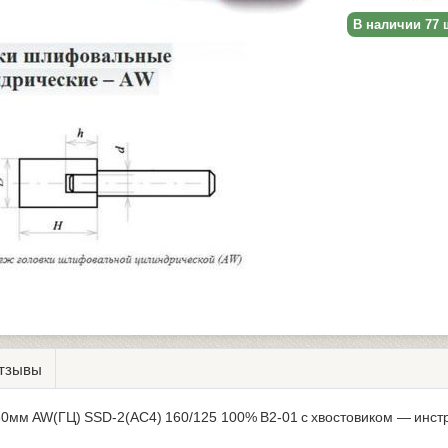
В наличии 77 
тзывы
х60мм AW(ГЦ) SSD-2(АС4) 160/125 100% В2-01 с хвостовиком — инс