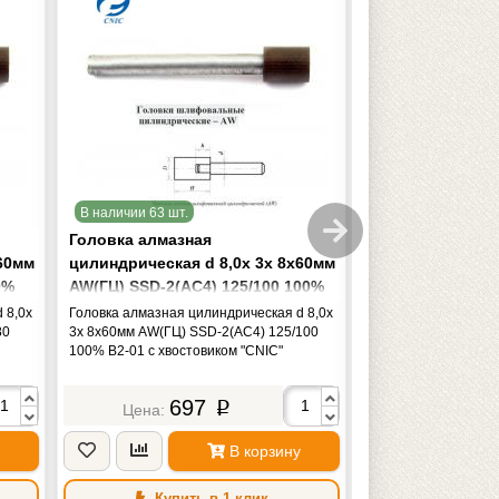
В наличии 63 шт.
В наличии 11 шт.
Головка алмазная
Головка алмазн
х60мм
цилиндрическая d 8,0х 3х 8х60мм
цилиндрическая
0%
AW(ГЦ) SSD-2(АС4) 125/100 100%
АС20 100/80 2 с
В2-01 с хвостовиком "CNIC"
0,59карат
 8,0х
Головка алмазная цилиндрическая d 8,0х
Головка алмазная ц
80
3х 8х60мм AW(ГЦ) SSD-2(АС4) 125/100
6х10х80мм АС20 100/
100% В2-01 с хвостовиком "CNIC"
хвостовиком 0,59ка
697
1 6
p
В корзину
Купить в 1 клик
Купить