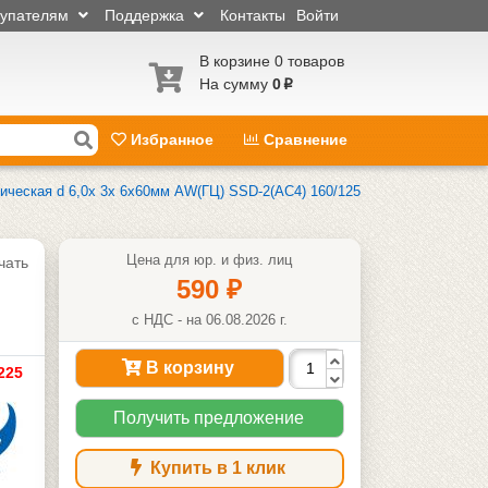
купателям
Поддержка
Контакты
Войти
В корзине 0 товаров
На сумму
0
p
Избранное
Сравнение
ическая d 6,0х 3х 6х60мм AW(ГЦ) SSD-2(АС4) 160/125
Цена для юр. и физ. лиц
чать
590
₽
с НДС - на 06.08.2026 г.
В корзину
225
Получить предложение
Купить в 1 клик