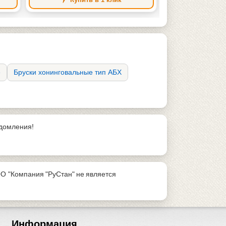
е
Бруски хонинговальные тип АБХ
едомления!
О "Компания "РуСтан" не является
Информация