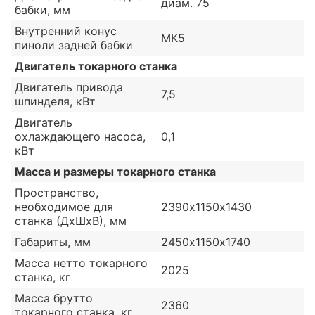
диам. 75
бабки, мм
Внутренний конус
MК5
пиноли задней бабки
Двигатель токарного станка
Двигатель привода
7,5
шпинделя, кВт
Двигатель
охлаждающего насоса,
0,1
кВт
Масса и размеры токарного станка
Пространство,
необходимое для
2390х1150х1430
станка (ДхШхВ), мм
Габариты, мм
2450х1150х1740
Масса нетто токарного
2025
станка, кг
Масса брутто
2360
токарного станка, кг