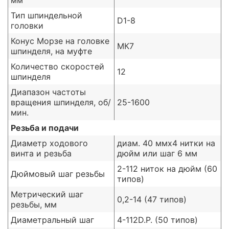
мм
Тип шпиндельной
D1-8
головки
Конус Морзе на головке
MК7
шпинделя, на муфте
Количество скоростей
12
шпинделя
Диапазон частоты
вращения шпинделя, об/
25-1600
мин.
Резьба и подачи
Диаметр ходового
диам. 40 ммх4 нитки на
винта и резьба
дюйм или шаг 6 мм
2-112 ниток на дюйм (60
Дюймовый шаг резьбы
типов)
Метрический шаг
0,2-14 (47 типов)
резьбы, мм
Диаметральный шаг
4-112D.P. (50 типов)