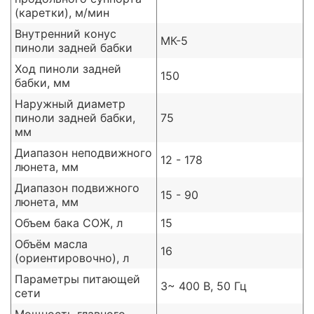
(каретки), м/мин
Внутренний конус
МК-5
пиноли задней бабки
Ход пиноли задней
150
бабки, мм
Наружный диаметр
пиноли задней бабки,
75
мм
Диапазон неподвижного
12 - 178
люнета, мм
Диапазон подвижного
15 - 90
люнета, мм
Объем бака СОЖ, л
15
Объём масла
16
(ориентировочно), л
Параметры питающей
3~ 400 В, 50 Гц
сети