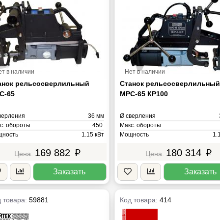
ет в наличии
Нет в наличии
анок рельсосверлильный
Станок рельсосверлильны
С-65
МРС-65 КР100
верления
36 мм
Ø сверления
с. обороты
450
Макс. обороты
ность
1.15 кВт
Мощность
1.
ряжение
220В
Напряжение
169 882
180 314
p
p
са
20 кг
Масса
Заказать
Заказать
 товара:
59881
Код товара:
414