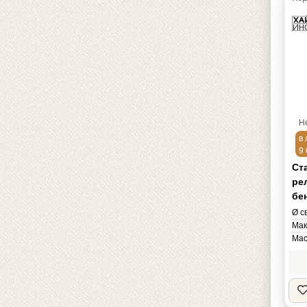
Н
в 
9 
Ст
ре
бе
Ø с
Мак
Мас