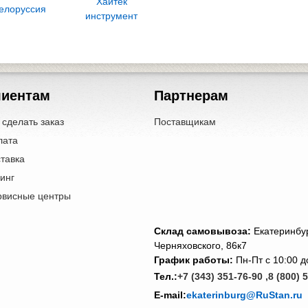
Хайтек
елоруссия
инструмент
лиентам
Партнерам
 сделать заказ
Поставщикам
лата
тавка
инг
рвисные центры
Cклад самовывоза:
Екатеринбур
Черняховского, 86к7
График работы:
Пн-Пт с 10:00 д
Тел.:
+7 (343) 351-76-90 ,
8 (800) 
E-mail:
ekaterinburg@RuStan.ru