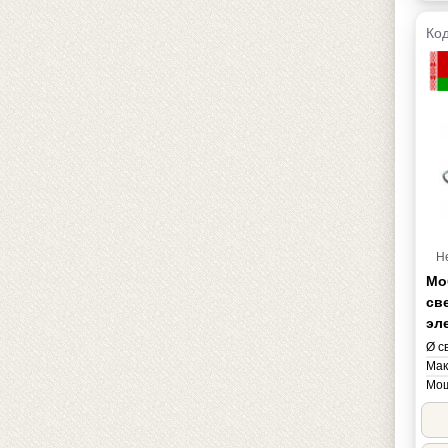
Код
Н
Мо
св
эл
Ø с
Мак
Мощ
Нап
Мас