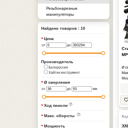
Резьбонарезные
манипуляторы
Найдено товаров : 10
Цена
Н
от
до
Ст
МР
Производитель
Белоруссия
Ø с
Хайтек инструмент
Мак
Мощ
Ø сверления
Нап
от
до
мм
Мас
Ход пиноли
Макс. обороты
Код
Мощность