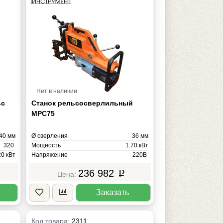
Нет в наличии
ьс
Станок рельсосверлильный
MРС75
40 мм
Ø сверления
36 мм
320
Мощность
1.70 кВт
20 кВт
Напряжение
220В
220В
Масса
28 кг
236 982
p
16 кг
Заказать
Код товара:
2311