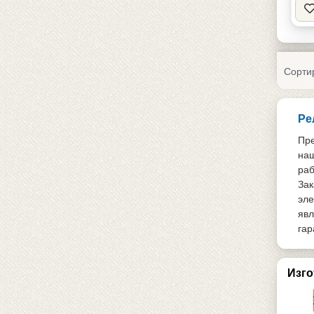
Сорти
Ре
Пре
наш
раб
Зак
эле
явл
гар
Изго