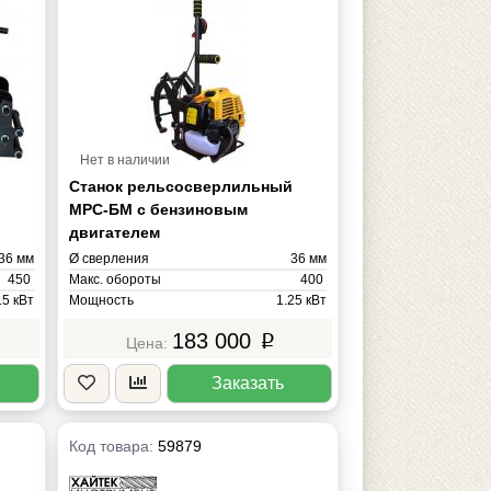
Нет в наличии
й
Станок рельсосверлильный
МРС-БМ с бензиновым
двигателем
36 мм
Ø сверления
36 мм
450
Макс. обороты
400
15 кВт
Мощность
1.25 кВт
220В
Напряжение
220В
183 000
p
20 кг
Масса
17 кг
Заказать
Код товара:
59879