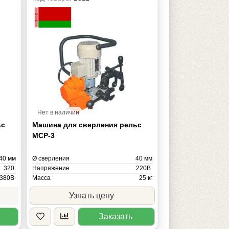
Нет в наличии
ьс
Машина для сверления рельс
МСР-3
40 мм
Ø сверления
40 мм
320
Напряжение
220В
380В
Масса
25 кг
22 кг
Узнать цену
Заказать