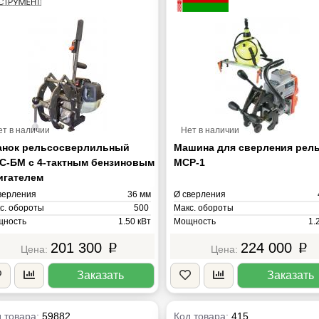
ет в наличии
Нет в наличии
анок рельсосверлильный
Машина для сверления рел
С-БМ с 4-тактным бензиновым
МСР-1
игателем
верления
36 мм
Ø сверления
с. обороты
500
Макс. обороты
ность
1.50 кВт
Мощность
1.
ряжение
220В
Напряжение
201 300
224 000
p
p
са
17 кг
Масса
Заказать
Заказать
 товара:
59882
Код товара:
415