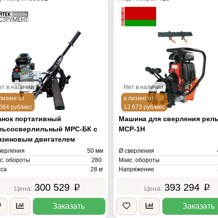
ет в наличии
Нет в наличии
лизинг от
в лизинг от
684 руб/мес
12 673 руб/мес
анок портативный
Машина для сверления рел
льсосверлильный МРС-БК с
МСР-1Н
нзиновым двигателем
верления
50 мм
Ø сверления
с. обороты
280
Макс. обороты
са
28 кг
Напряжение
Масса
300 529
393 294
p
p
Заказать
Заказать