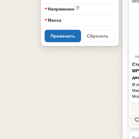
Напряжение
Масса
Применить
Сбросить
Н
Ст
МР
дв
Ø с
Мак
Мощ
Нап
Мас
Код