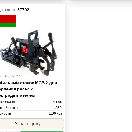
 товара:
57792
ет в наличии
бильный станок МСР-2 для
ерления рельс с
ектродвигателем
верления
40 мм
с. обороты
350
ность
1.00 кВт
ряжение
220В
Узнать цену
са
15 кг