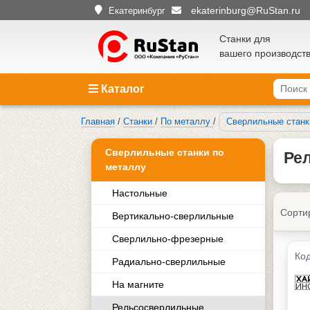
ekaterinburg@RuStan.ru
Екатеринбург
Станки для
вашего производст
Каталог
Главная
/
Станки
/
По металлу
/
Сверлильные станк
Сверлильные станки по
Ре
металлу
Настольные
Сорти
Вертикально-сверлильные
Сверлильно-фрезерные
Код
Радиально-сверлильные
На магните
Рельсосверлильные