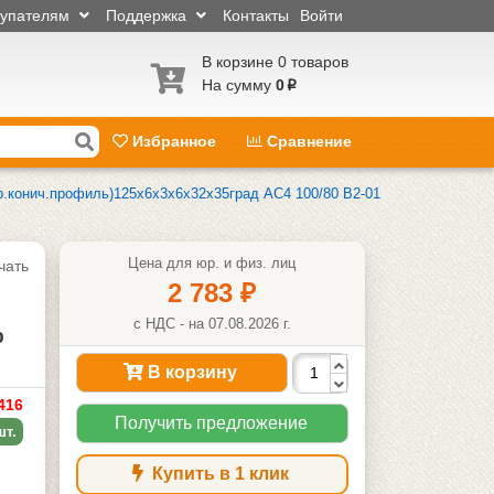
купателям
Поддержка
Контакты
Войти
В корзине 0 товаров
На сумму
0
p
Избранное
Сравнение
р.конич.профиль)125х6х3х6х32х35град АС4 100/80 В2-01
Цена для юр. и физ. лиц
чать
2 783
₽
с НДС - на 07.08.2026 г.
%
В корзину
416
Получить предложение
шт.
Купить в 1 клик