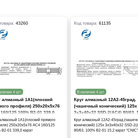
товара:
43260
Код товара:
61135
аличии 4 шт.
В наличии 4 шт.
г алмазный 1А1(плоский
Круг алмазный 12А2-45град.
мого профиля) 250х20х5х76
(чашечный конический) 125х
160/125 100% В2-01 339,0
3х3х40х32 SSD-2(АС4) 80/63,
ат
В2-01 15,2 карат "CNIC"
 алмазный 1А1(плоский прямого
Круг алмазный 12А2-45град.(чашеч
иля) 250х20х5х76 АС4 160/125
конический) 125х 3х3х40х32 SSD-2(
 В2-01 339,0 карат
80/63, 100% В2-01 15,2 карат "CNIC"