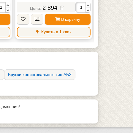
2 894
2 9
p
В корзину
Купить в 1 клик
Купить
е
Бруски хонинговальные тип АБХ
едомления!