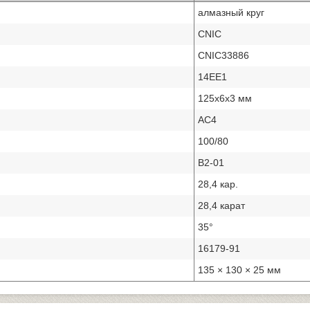
алмазный круг
CNIC
CNIC33886
14ЕЕ1
125х6х3 мм
АС4
100/80
В2-01
28,4 кар.
28,4 карат
35°
16179-91
135 × 130 × 25 мм