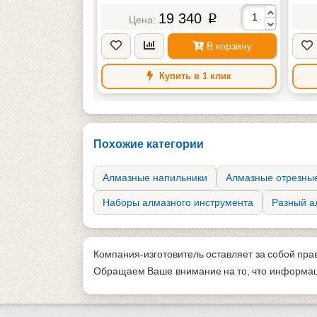
88
19 340
p
p
В корзину
В корзину
в 1 клик
Купить в 1 клик
Похожие категории
Алмазные напильники
Алмазные отрезные
Наборы алмазного инструмента
Разный а
Компания-изготовитель оставляет за собой пра
Обращаем Ваше внимание на то, что информаци