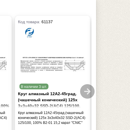
Код товара:
61137
Код товара:
6113
В наличии 3 шт.
В наличии 4 шт.
Круг алмазный 12А2-45град.
Круг алмазный 
(чашечный конический) 125х
(чашечный кони
 100%
3х3х40х32 SSD-2(АС4) 125/100,
5х5х42х32 АС4 1
100% В2-01 15,2 карат "CNIC"
41,0 кар
ный
Круг алмазный 12А2-45град.(чашечный
Круг алмазный 12А
АС4)
конический) 125х 3х3х40х32 SSD-2(АС4)
конический) 125х 5
125/100, 100% В2-01 15,2 карат "CNIC"
100% В2-01 41,0 ка