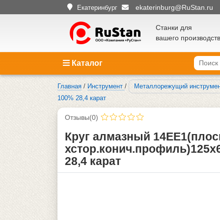
ekaterinburg@RuStan.ru
Екатеринбург
Станки для
вашего производст
Каталог
Главная
/
Инструмент
/
Металлорежущий инструме
100% 28,4 карат
Отзывы(0)
Круг алмазный 14ЕЕ1(плоск
хстор.конич.профиль)125х6
28,4 карат