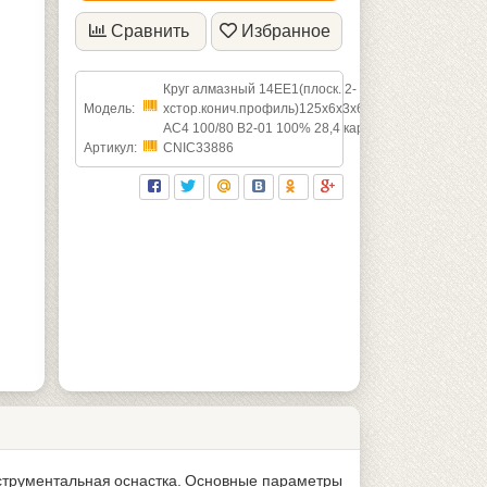
Сравнить
Избранное
Круг алмазный 14ЕЕ1(плоск. 2-
Модель:
хстор.конич.профиль)125х6х3х6х32х35град
АС4 100/80 В2-01 100% 28,4 карат
Артикул:
CNIC33886
нструментальная оснастка. Основные параметры