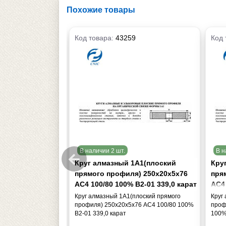
Похожие товары
Код товара:
43259
Код 
В наличии 2 шт.
В н
А1(плоский
Круг алмазный 1А1(плоский
Кру
) 250х20х5х76
прямого профиля) 250х20х5х76
пря
 В2-01 339,0 кар.
АС4 100/80 100% В2-01 339,0 карат
АС4 
кар
лоский прямого
Круг алмазный 1А1(плоский прямого
Круг
76 АС4 125/100
профиля) 250х20х5х76 АС4 100/80 100%
проф
.
В2-01 339,0 карат
100%