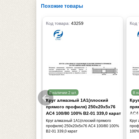
Похожие товары
Код товара:
43259
Код 
В наличии 2 шт.
В н
А1(плоский
Круг алмазный 1А1(плоский
Кру
) 250х20х5х76
прямого профиля) 250х20х5х76
пря
 В2-01 339,0 кар.
АС4 100/80 100% В2-01 339,0 карат
АС4 
кар
лоский прямого
Круг алмазный 1А1(плоский прямого
Круг
76 АС4 125/100
профиля) 250х20х5х76 АС4 100/80 100%
проф
.
В2-01 339,0 карат
100%