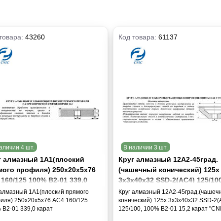
товара:
43260
Код товара:
61137
аличии 4 шт.
В наличии 3 шт.
г алмазный 1А1(плоский
Круг алмазный 12А2-45град.
мого профиля) 250х20х5х76
(чашечный конический) 125х
160/125 100% В2-01 339,0
3х3х40х32 SSD-2(АС4) 125/100
ат
100% В2-01 15,2 карат "CNIC"
 алмазный 1А1(плоский прямого
Круг алмазный 12А2-45град.(чашеч
иля) 250х20х5х76 АС4 160/125
конический) 125х 3х3х40х32 SSD-2(
 В2-01 339,0 карат
125/100, 100% В2-01 15,2 карат "CN