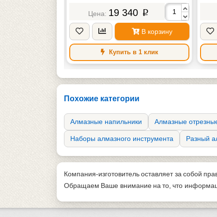
88
19 340
p
p
В корзину
В корзину
в 1 клик
Купить в 1 клик
Похожие категории
Алмазные напильники
Алмазные отрезные
Наборы алмазного инструмента
Разный а
Компания-изготовитель оставляет за собой пра
Обращаем Ваше внимание на то, что информаци