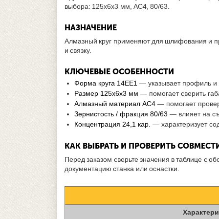
выбора: 125х6х3 мм, АС4, 80/63.
НАЗНАЧЕНИЕ
Алмазный круг применяют для шлифования и пр
и связку.
КЛЮЧЕВЫЕ ОСОБЕННОСТИ
Форма круга 14ЕЕ1
— указывает профиль и к
Размер 125х6х3 мм
— помогает сверить габ
Алмазный материал АС4
— помогает провер
Зернистость / фракция 80/63
— влияет на съ
Концентрация 24,1 кар.
— характеризует со
КАК ВЫБРАТЬ И ПРОВЕРИТЬ СОВМЕС
Перед заказом сверьте значения в таблице с о
документацию станка или оснастки.
Характери