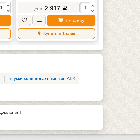
2 917
18 
p
В корзину
Купить в 1 клик
Купить
е
Бруски хонинговальные тип АБХ
едомления!