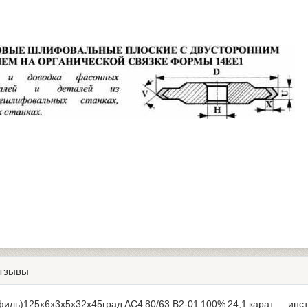
тзывы
офиль)125х6х3х5х32х45град АС4 80/63 В2-01 100% 24,1 карат — ин