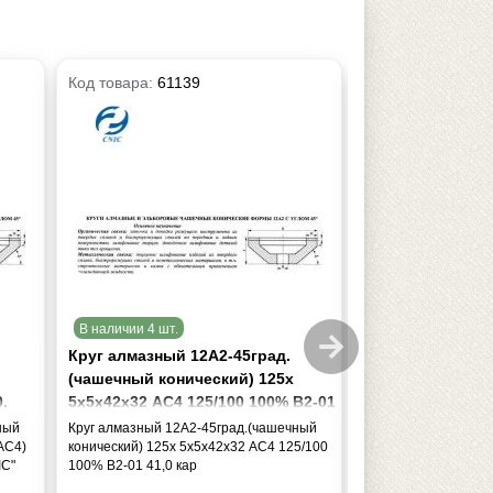
Код товара:
61139
Код товара:
6146
В наличии 4 шт.
В наличии 15 шт.
Круг алмазный 12А2-45град.
Круг алмазный 
(чашечный конический) 125х
(чашечный кони
,
5х5х42х32 АС4 125/100 100% В2-01
200х20х5х52х51 
41,0 кар
100% В2-01 249,
ный
Круг алмазный 12А2-45град.(чашечный
Круг алмазный 12А
АС4)
конический) 125х 5х5х42х32 АС4 125/100
конический) 200х20
IC"
100% В2-01 41,0 кар
80/63, 100% В2-01 2