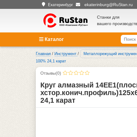
ekaterinburg@RuStan.ru
Екатеринбург
Станки для
вашего производст
Каталог
Главная
/
Инструмент
/
Металлорежущий инструме
100% 24,1 карат
Отзывы(0)
Круг алмазный 14ЕЕ1(плоск
хстор.конич.профиль)125х6
24,1 карат