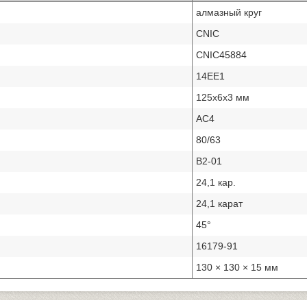
алмазный круг
CNIC
CNIC45884
14ЕЕ1
125х6х3 мм
АС4
80/63
В2-01
24,1 кар.
24,1 карат
45°
16179-91
130 × 130 × 15 мм