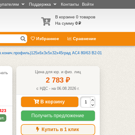
купателям
Поддержка
Контакты
Войти
В корзине 0 товаров
На сумму
0
p
Избранное
Сравнение
р.конич.профиль)125х6х3х5х32х45град АС4 80/63 В2-01
Цена для юр. и физ. лиц
чать
2 783
₽
с НДС - на 06.08.2026 г.
В корзину
423
Получить предложение
шт.
Купить в 1 клик