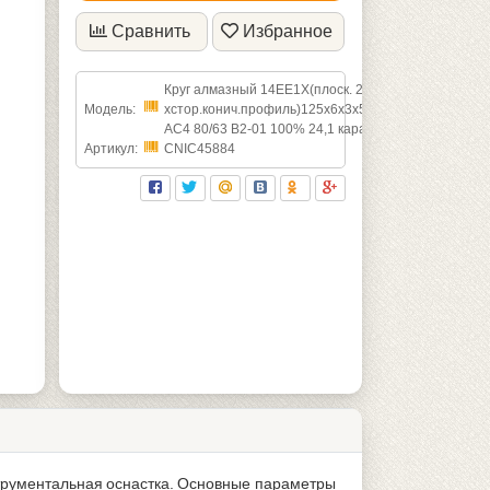
Сравнить
Избранное
Круг алмазный 14ЕЕ1Х(плоск. 2-
Модель:
хстор.конич.профиль)125х6х3х5х32х45град
АС4 80/63 В2-01 100% 24,1 карат
Артикул:
CNIC45884
струментальная оснастка. Основные параметры