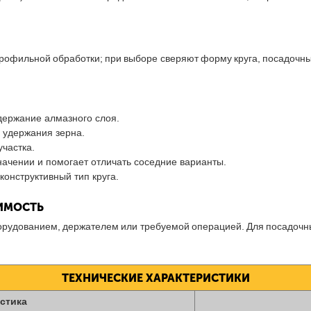
офильной обработки; при выборе сверяют форму круга, посадочны
держание алмазного слоя.
 удержания зерна.
частка.
начении и помогает отличать соседние варианты.
онструктивный тип круга.
ТИМОСТЬ
борудованием, держателем или требуемой операцией. Для посадочн
ТЕХНИЧЕСКИЕ ХАРАКТЕРИСТИКИ
стика