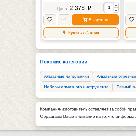
88
2 378
p
p
В корзину
В корзину
в 1 клик
Купить в 1 клик
Похожие категории
Алмазные напильники
Алмазные отрезные
Наборы алмазного инструмента
Разный а
Компания-изготовитель оставляет за собой пра
Обращаем Ваше внимание на то, что информаци