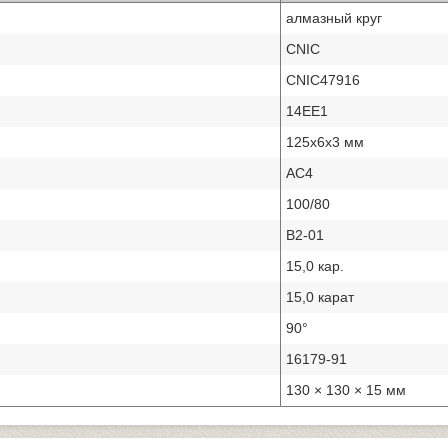
алмазный круг
CNIC
CNIC47916
14ЕЕ1
125х6х3 мм
АС4
100/80
В2-01
15,0 кар.
15,0 карат
90°
16179-91
130 × 130 × 15 мм