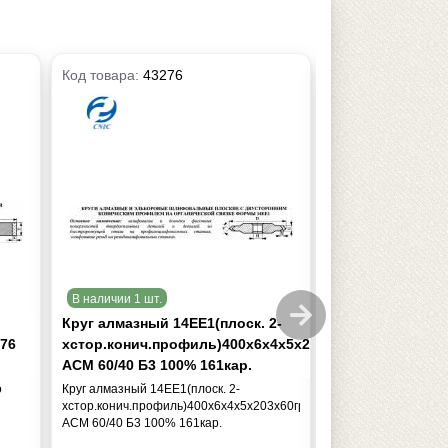
Код товара:
43276
Код товара:
4327
В наличии 1 шт.
В наличии 1 шт.
Круг алмазный 14ЕЕ1(плоск. 2-
Круг алмазный 1
76
хстор.конич.профиль)400х6х4х5х203х60град
хстор.конич.пр
АСМ 60/40 Б3 100% 161кар.
АС4 125/100 В1-
о
Круг алмазный 14ЕЕ1(плоск. 2-
Круг алмазный 14ЕЕ
хстор.конич.профиль)400х6х4х5х203х60град
хстор.конич.профил
АСМ 60/40 Б3 100% 161кар.
АС4 125/100 В1-04 