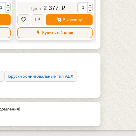
2 377
2 3
p
В корзину
Купить в 1 клик
Купить
е
Бруски хонинговальные тип АБХ
едомления!