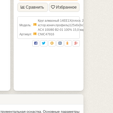
Сравнить
Избранное
Круг алмазный 14ЕЕ1Х(плоск. 2-
Модель:
хстор.конич.профиль)125х6х3х3х32х90град
АС4 100/80 В2-01 100% 15,0 карат
Артикул:
CNIC47916
нструментальная оснастка. Основные параметры