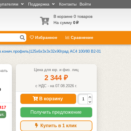
купателям
Поддержка
Контакты
Войти
В корзине 0 товаров
На сумму
0
p
Избранное
Сравнение
р.конич.профиль)125х6х3х3х32х90град АС4 100/80 В2-01
Цена для юр. и физ. лиц
чать
2 344
₽
с НДС - на 07.08.2026 г.
%
В корзину
417
Получить предложение
шт.
Купить в 1 клик