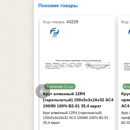
Похожие товары
Код товара:
43229
Код 
В наличии 12 шт.
В н
А1(плоский
Круг алмазный 12R4
Кру
) 250х20х5х76
(тарельчатый) 150х5х3х16х32 АС4
пря
 В2-01 339,0 кар.
100/80 100% В2-01 35,4 карат
АС4 
лоский прямого
Круг алмазный 12R4 (тарельчатый)
Круг
76 АС4 125/100
150х5х3х16х32 АС4 100/80 100% В2-01
проф
.
35,4 карат
В2-01