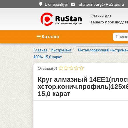
ekaterinburg@RuStan.ru
Екатеринбург
Станки для
вашего производст
Каталог
Главная
/
Инструмент
/
Металлорежущий инструме
100% 15,0 карат
Отзывы(0)
Круг алмазный 14ЕЕ1(плоск
хстор.конич.профиль)125х6
15,0 карат