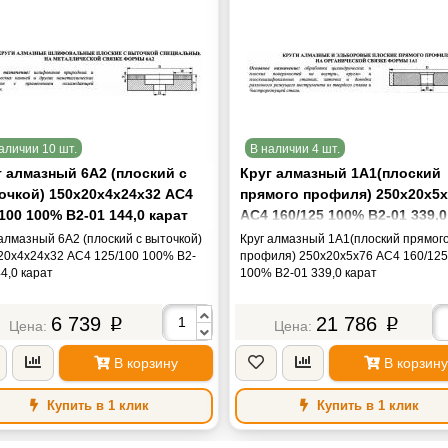
аличии 10 шт.
В наличии 4 шт.
г алмазный 6А2 (плоский с
Круг алмазный 1А1(плоский
очкой) 150х20х4х24х32 АС4
прямого профиля) 250х20х5х
100 100% В2-01 144,0 карат
АС4 160/125 100% В2-01 339,0
карат
 алмазный 6А2 (плоский с выточкой)
Круг алмазный 1А1(плоский прямог
20х4х24х32 АС4 125/100 100% В2-
профиля) 250х20х5х76 АС4 160/125
4,0 карат
100% В2-01 339,0 карат
6 739
21 786
p
p
В корзину
В корзину
Купить в 1 клик
Купить в 1 клик