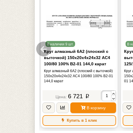
В наличии 9 шт.
В н
2А2-45град.
Круг алмазный 6А2 (плоский с
Кру
еский)
выточкой) 150х20х4х24х32 АС4
выт
SSD-2(АС4)
100/80 100% В2-01 144,0 карат
125/
01 191,0 карат
-45град.(чашечный
Круг алмазный 6А2 (плоский с выточкой)
Круг
3х50х76 SSD-2(АС4)
150х20х4х24х32 АС4 100/80 100% В2-01
150х
91,0 карат "TLX"
144,0 карат
01 14
34
6 721
p
p
В корзину
В корзину
в 1 клик
Купить в 1 клик