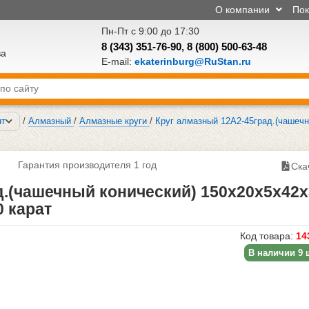
О компании
По
Пн-Пт с 9:00 до 17:30
8 (343) 351-76-90
,
8 (800) 500-63-48
ва
E-mail:
ekaterinburg@RuStan.ru
нт
/
Алмазный
/
Алмазные круги
/
Круг алмазный 12А2-45град.(чашечн
Гарантия производителя 1 год
Ска
д.(чашечный конический) 150х20х5х42х
0 карат
Код товара:
14
В наличии 9 