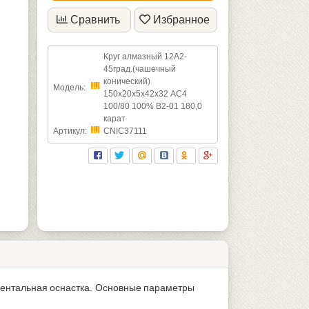
Сравнить
Избранное
Круг алмазный 12А2-
45град.(чашечный
конический)
Модель:
150х20х5х42х32 АС4
100/80 100% В2-01 180,0
карат
Артикул:
CNIC37111
ментальная оснастка. Основные параметры