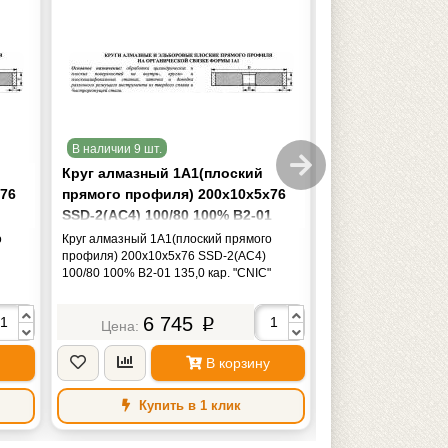
В наличии 9 шт.
В наличии 2 шт.
Круг алмазный 1А1(плоский
Круг алмазный 
76
прямого профиля) 200х10х5х76
прямого профил
SSD-2(АС4) 100/80 100% В2-01
АС4 80/63 100% В
135,0 кар. "CNIC"
о
Круг алмазный 1А1(плоский прямого
Круг алмазный 1А1(
профиля) 200х10х5х76 SSD-2(АС4)
профиля) 250х20х5
100/80 100% В2-01 135,0 кар. "CNIC"
В2-01 339,0 кар.
6 745
19 
p
В корзину
Купить в 1 клик
Купить