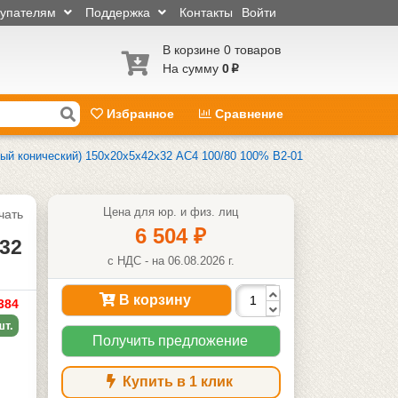
купателям
Поддержка
Контакты
Войти
В корзине 0 товаров
На сумму
0
p
Избранное
Сравнение
ый конический) 150х20х5х42х32 АС4 100/80 100% В2-01
Цена для юр. и физ. лиц
чать
6 504
₽
32
с НДС - на 06.08.2026 г.
В корзину
384
шт.
Получить предложение
Купить в 1 клик