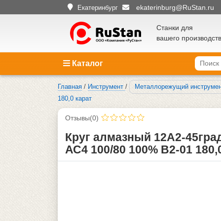
ekaterinburg@RuStan.ru
Екатеринбург
Станки для
вашего производст
Каталог
Главная
/
Инструмент
/
Металлорежущий инструме
180,0 карат
Отзывы(0)
Круг алмазный 12А2-45гра
АС4 100/80 100% В2-01 180,