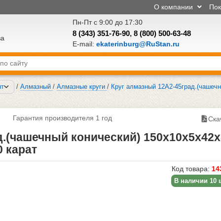
О компании
По
Пн-Пт с 9:00 до 17:30
8 (343) 351-76-90
,
8 (800) 500-63-48
ва
E-mail:
ekaterinburg@RuStan.ru
нт
/
Алмазный
/
Алмазные круги
/
Круг алмазный 12А2-45град.(чашечн
Гарантия производителя 1 год
Ска
д.(чашечный конический) 150х10х5х42х
0 карат
Код товара:
14
В наличии 10 