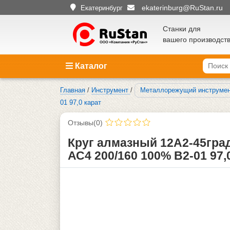
ekaterinburg@RuStan.ru
Екатеринбург
Станки для
вашего производст
Каталог
Главная
/
Инструмент
/
Металлорежущий инструме
01 97,0 карат
Отзывы(0)
Круг алмазный 12А2-45гра
АС4 200/160 100% В2-01 97,