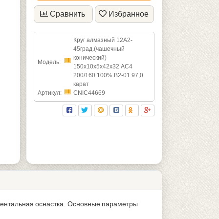
Сравнить
Избранное
Круг алмазный 12А2-
45град.(чашечный
конический)
Модель:
150х10х5х42х32 АС4
200/160 100% В2-01 97,0
карат
Артикул:
CNIC44669
ментальная оснастка. Основные параметры