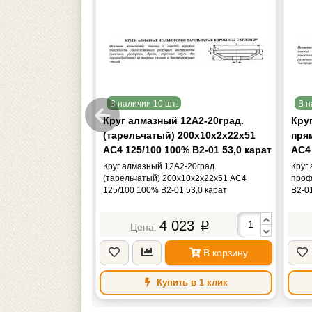
В наличии 10 шт.
В н
А1(плоский
Круг алмазный 12А2-20град.
Кру
) 250х20х5х76
(тарельчатый) 200х10х2х22х51
пря
 В2-01 339,0 кар.
АС4 125/100 100% В2-01 53,0 карат
АС4 
лоский прямого
Круг алмазный 12А2-20град.
Круг
76 АС4 125/100
(тарельчатый) 200х10х2х22х51 АС4
проф
.
125/100 100% В2-01 53,0 карат
В2-01
88
4 023
p
p
В корзину
В корзину
в 1 клик
Купить в 1 клик