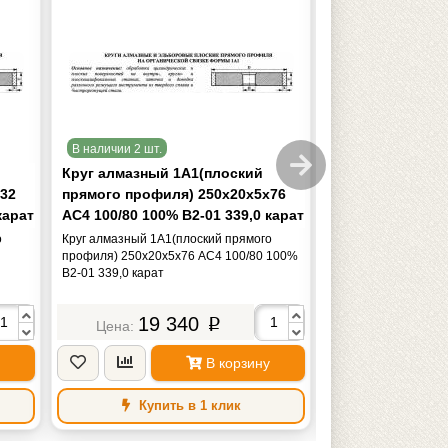
В наличии 2 шт.
В наличии 4 шт.
Круг алмазный 1А1(плоский
Круг алмазный 
32
прямого профиля) 250х20х5х76
прямого профил
карат
АС4 100/80 100% В2-01 339,0 карат
АС4 160/125 100
карат
о
Круг алмазный 1А1(плоский прямого
Круг алмазный 1А1(
профиля) 250х20х5х76 АС4 100/80 100%
профиля) 250х20х5
В2-01 339,0 карат
100% В2-01 339,0 к
19 340
21 
p
В корзину
Купить в 1 клик
Купить