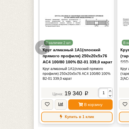
В наличии 2 шт.
В н
А1(плоский
Круг алмазный 1А1(плоский
Кру
) 250х20х5х76
прямого профиля) 250х20х5х76
(та
 В2-01 339,0 кар.
АС4 100/80 100% В2-01 339,0 карат
SSD
15,6
лоский прямого
Круг алмазный 1А1(плоский прямого
Круг
76 АС4 125/100
профиля) 250х20х5х76 АС4 100/80 100%
(тар
.
В2-01 339,0 карат
2(АС
"CNI
88
19 340
p
p
В корзину
В корзину
в 1 клик
Купить в 1 клик