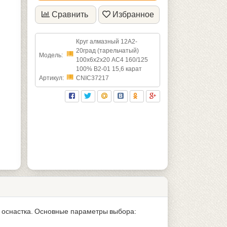
Сравнить
Избранное
Круг алмазный 12А2-
20град (тарельчатый)
Модель:
100х6х2х20 АС4 160/125
100% В2-01 15,6 карат
Артикул:
CNIC37217
я оснастка. Основные параметры выбора: