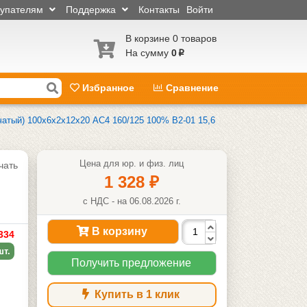
купателям
Поддержка
Контакты
Войти
В корзине 0 товаров
На сумму
0
p
Избранное
Сравнение
чатый) 100х6х2х12х20 АС4 160/125 100% В2-01 15,6
Цена для юр. и физ. лиц
чать
1 328
₽
с НДС - на 06.08.2026 г.
В корзину
334
шт.
Получить предложение
Купить в 1 клик