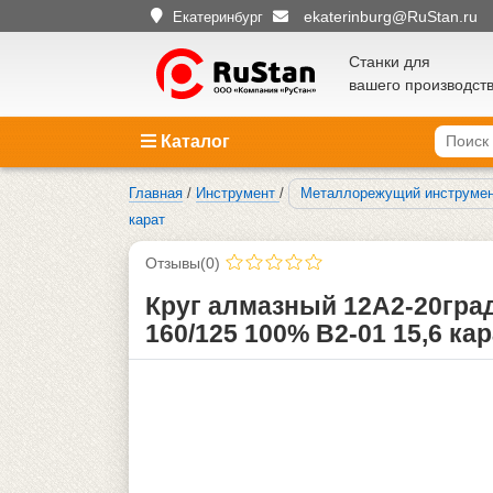
ekaterinburg@RuStan.ru
Екатеринбург
Станки для
вашего производст
Каталог
Главная
/
Инструмент
/
Металлорежущий инструме
карат
Отзывы(0)
Круг алмазный 12А2-20град
160/125 100% В2-01 15,6 кар