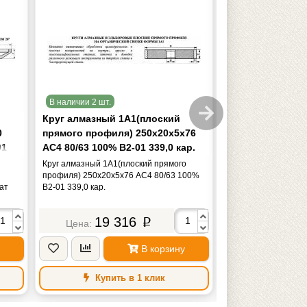
В наличии 2 шт.
В наличии 19 шт.
Круг алмазный 1А1(плоский
Круг алмазный 
0
прямого профиля) 250х20х5х76
(чашечный кони
01
АС4 80/63 100% В2-01 339,0 кар.
200х20х5х52х51
100/80, 100% В2-
Круг алмазный 1А1(плоский прямого
Круг алмазный 12А
профиля) 250х20х5х76 АС4 80/63 100%
"TLX"
конический) 200х20
ат
В2-01 339,0 кар.
100/80, 100% В2-01 
19 316
18 
p
В корзину
Купить в 1 клик
Купить