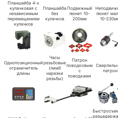
Планшайба 4-х
кулачковая с
Планшайба
Подвижный
Неподвиж
независимым
без
люнет 10-
люнет ма
перемещением
кулачков
200мм
10-230м
кулачков
Часы
Патрон
Однопозиционный
резьбовые
поводковым
Сверлиль
ограничитель
(лимб
с
патрон
длины
нарезки
поводками
резьбы)
Быстросъе
резцедержа