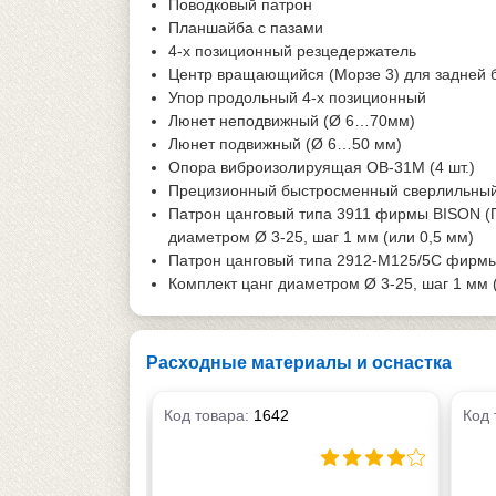
Поводковый патрон
Планшайба с пазами
4-х позиционный резцедержатель
Центр вращающийся (Морзе 3) для задней 
Упор продольный 4-х позиционный
Люнет неподвижный (Ø 6…70мм)
Люнет подвижный (Ø 6…50 мм)
Опора виброизолируящая ОВ-31М (4 шт.)
Прецизионный быстросменный сверлильный п
Патрон цанговый типа 3911 фирмы BISON (П
диаметром Ø 3-25, шаг 1 мм (или 0,5 мм)
Патрон цанговый типа 2912-М125/5С фирмы
Комплект цанг диаметром Ø 3-25, шаг 1 мм 
Расходные материалы и оснастка
Код товара:
1642
Код 