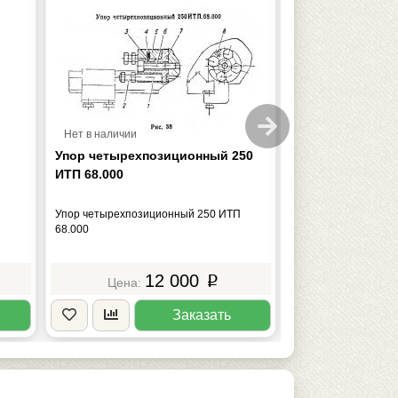
Нет в наличии
Нет в наличии
Упор четырехпозиционный 250
Планшайба с па
ИТП 68.000
Упор четырехпозиционный 250 ИТП
Планшайба с пазам
68.000
12 000
3
p
Заказать