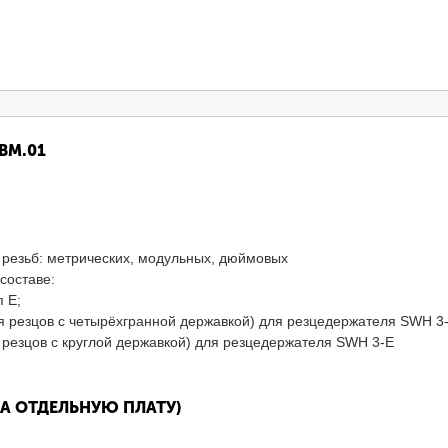
ВМ.01
резьб: метрических, модульных, дюймовых
составе:
 Е;
ля резцов с четырёхгранной державкой) для резцедержателя SWH 3
 резцов с круглой державкой) для резцедержателя SWH 3-E
А ОТДЕЛЬНУЮ ПЛАТУ)