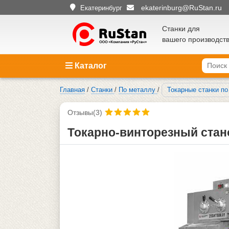
ekaterinburg@RuStan.ru
Екатеринбург
Станки для
вашего производст
Каталог
Главная
/
Станки
/
По металлу
/
Токарные станки п
Отзывы(3)
Токарно-винторезный стан