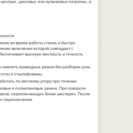
центрах, цанговых или кулачковых патронах, а
рхности.
ние во время работы станка и быстро
ление включения которой совпадает с
еспечивает высокую жесткость и точность
о сменить приводные ремни без разборки узла.
астоты и отшлифованы.
аботать по жесткому упору при точении.
иновые и поликлиновые ремни. При повороте
чагов, переключающих блоки шестерен. После
их переключение.