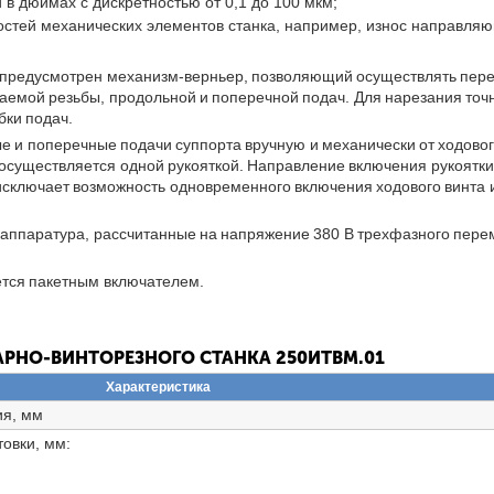
в дюймах с дискретностью от 0,1 до 100 мкм;
стей механических элементов станка, например, износ направля
 предусмотрен механизм-верньер, позволяющий осуществлять пере
аемой резьбы, продольной и поперечной подач. Для нарезания то
бки подач.
е и поперечные подачи суппорта вручную и механически от ходовог
осуществляется одной рукояткой. Направление включения рукоятк
исключает возможность одновременного включения ходового винта и
 аппаратура, рассчитанные на напряжение 380 В трехфазного пере
ется пакетным включателем.
АРНО-ВИНТОРЕЗНОГО СТАНКА 250ИТВМ.01
Характеристика
ия, мм
овки, мм: