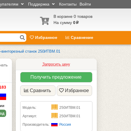
купателям
Поддержка
Контакты
Войти
В корзине 0 товаров
На сумму
0
p
Избранное
Сравнение
о-винторезный станок 250ИТВМ.01
Запросить цену
чать
Получить предложение
183
Сравнить
Избранное
чии
Модель:
250ИТВМ.01
год
Артикул:
250ИТВМ.01
Производитель:
Россия