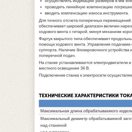
осуществлять индикацию размеров в мм или 
проводить линейную компенсацию погрешно
вводить компенсацию износа инструмента.
Для точного отсчета поперечных перемещений
обеспечивает широкий диапазон величин нарез
ходового винта с гитарой, минуя механизм коро
Фартук закрытого типа обеспечивает продольны
помощи ходового винта. Управление подачами 
суппорта. Наличие блокировочного устройства 
поперечной подач.
На станке устанавливаются электродвигатели и
местного освещения 36 В.
Подключение станка к электросети осуществля
ТЕХНИЧЕСКИЕ ХАРАКТЕРИСТИКИ ТОК
Максимальная длина обрабатываемого издел
Максимальный диаметр обрабатываемой загот
над станиной
над суппортом