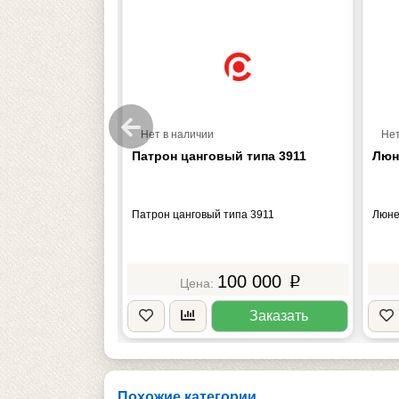
Нет в наличии
Нет
дняя 250АТВМ
Патрон цанговый типа 3911
Люн
 250АТВМ 64.000
Патрон цанговый типа 3911
Люне
5 000
100 000
p
p
Заказать
Заказать
Похожие категории