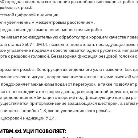
0) предназначен для выполнения разнообразных токарных работ в 
 дюймовых резьб.
стемой цифровой индикации.
дели увеличенным межцентровым расстоянием.
предназначен для выполнения менее точных работ.
спечивает производительную обработку при хорошем качестве пове
ля станка 250ИТВМ.01 позволяет подготовить последующее включе
кое управление подачами обеспечивается одной рукояткой, направ
а с резцовой головкой. Беззазорная фиксация резцовой головки об
арезании резьбы. Конструкция шпиндельного узла позволяет быстр
ромоникелевого чугуна, направляющие закалены токами высокой ч
предохраняет механизмы подач от перегрузок, а также позволяет р
ся от электродвигателя через двенадцати скоростной редуктор, кл
я определенная комбинация отверстий под фиксирующие пальцы ры
 осуществляется притормаживание вращающихся шестерен, а затем 
пиндель, перебор 1:8, звено увеличения шага резьбы.
 цифровой индикации УЦИ.
ИТВМ.Ф1 УЦИ ПОЗВОЛЯЕТ: