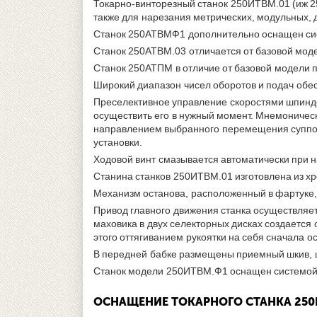
Токарно-винторезный станок 250ИТВМ.01 (иж 25
также для нарезания метрических, модульных,
Станок 250АТВМФ1 дополнительно оснащен си
Станок 250АТВМ.03 отличается от базовой мо
Станок 250АТПМ в отличие от базовой модели 
Широкий диапазон чисел оборотов и подач обе
Преселективное управление скоростями шпинде
осуществить его в нужный момент. Мнемоничес
направлением выбранного перемещения суппорт
установки.
Ходовой винт смазывается автоматически при н
Станина станков 250ИТВМ.01 изготовлена из х
Механизм останова, расположенный в фартуке, 
Привод главного движения станка осуществляет
маховика в двух селекторных дисках создаетс
этого оттягиванием рукоятки на себя сначала
В передней бабке размещены приемный шкив, ш
Станок модели 250ИТВМ.Ф1 оснащен системой
ОСНАЩЕНИЕ ТОКАРНОГО СТАНКА 250