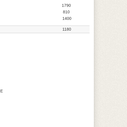
1790
810
1400
1180
-E