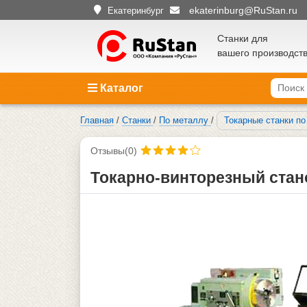
ekaterinburg@RuStan.ru
Екатеринбург
Станки для
вашего производст
Каталог
Главная
/
Станки
/
По металлу
/
Токарные станки п
Отзывы(0)
Токарно-винторезный стан