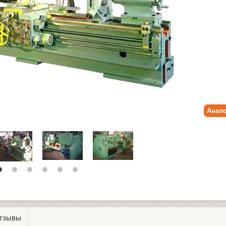
Анало
тзывы