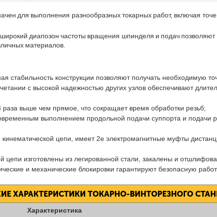
чен для выполнения разнообразных токарных работ, включая точен
, широкий диапозон частоты вращения шпинделя и подач позволяют
зличных материалов.
ная стабильность конструкции позволяют получать необходимую то
етании с высокой надежностью других узлов обеспечивают длител
 раза выше чем прямое, что сокращает время обработки резьб;
новременным выполнением продольной подачи суппорта и подачи р
ю кинематической цепи, имеет 2е электромагнитные муфты дистанц
ой цепи изготовлены из легированной стали, закалены и отшлифов
ические и механические блокировки гарантируют безопасную работу
ИЕ ХАРАКТЕРИСТИКИ ТОКАРНО-ВИНТОРЕЗНОГО СТАН
Характеристика