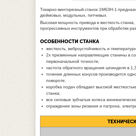
Токарно-винторезный станок 1М63Н-1 предназна
дюймовых, модульных, питчевых.
Высокая мощность привода и жесткость станка
прогрессивных инструментов при обработке ра
ОСОБЕННОСТИ СТАНКА
жесткость, виброустойчивость и температур
2х призменные направляющие станины в соч
первоначальной точности;
частота обратного вращения шпинделя в 1,3
точение длинных конусов производится од
повороте;
коробка подач обладает высокой жесткость
станка;
все силовые зубчатые колеса кинематическ
ограждения зоны резания и патрона, электр
ТЕХНИЧЕСК