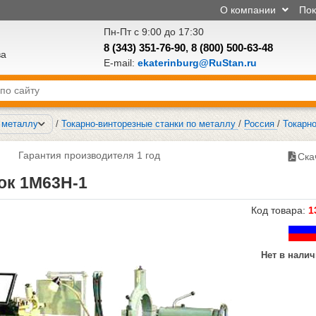
О компании
По
Пн-Пт с 9:00 до 17:30
8 (343) 351-76-90
,
8 (800) 500-63-48
ва
E-mail:
ekaterinburg@RuStan.ru
о металлу
/
Токарно-винторезные станки по металлу
/
Россия
/
Токарн
Гарантия производителя 1 год
Ска
ок 1М63Н-1
Код товара:
1
Нет в нали