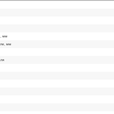
, мм
ле, мм
еля