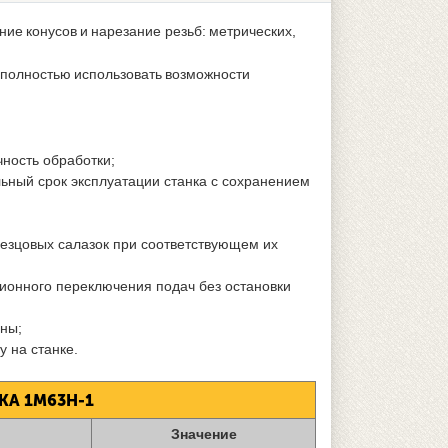
ие конусов и нарезание резьб: метрических,
 полностью использовать возможности
чность обработки;
ьный срок эксплуатации станка с сохранением
езцовых салазок при соответствующем их
ионного переключения подач без остановки
аны;
 на станке.
КА 1М63Н-1
Значение