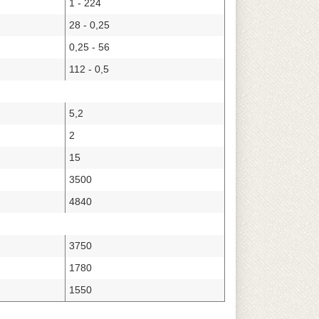
1 - 224
28 - 0,25
0,25 - 56
112 - 0,5
5,2
2
15
3500
4840
3750
1780
1550