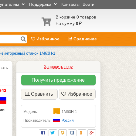
купателям
Поддержка
Контакты
Войти
В корзине 0 товаров
На сумму
0
p
Избранное
Сравнение
о-винторезный станок 1М63Н-1
Запросить цену
чать
Получить предложение
343
Сравнить
Избранное
чии
Модель:
1М63Н-1
Производитель:
Россия