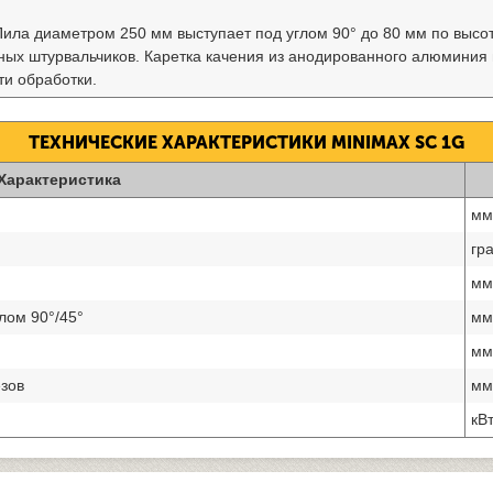
Пила диаметром 250 мм выступает под углом 90° до 80 мм по высо
ых штурвальчиков. Каретка качения из анодированного алюминия 
ти обработки.
ТЕХНИЧЕСКИЕ ХАРАКТЕРИСТИКИ MINIMAX SC 1G
Характеристика
мм
гр
мм
лом 90°/45°
мм
мм
зов
мм
кВт