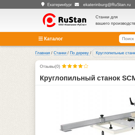
ekaterinburg@RuStan.ru
Екатеринбург
Станки для
вашего производст
Каталог
Главная
/
Станки
/
По дереву
/
Круглопильные станк
Отзывы(0)
Круглопильный станок SCM