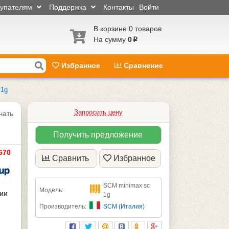
купателям
Поддержка
Контакты
Войти
В корзине 0 товаров
На сумму
0
p
Избранное
Сравнение
 1g
Запросить цену
чать
Получить предложение
670
Сравнить
Избранное
SCM minimax sc
Модель:
чии
1g
Производитель:
SCM (Италия)