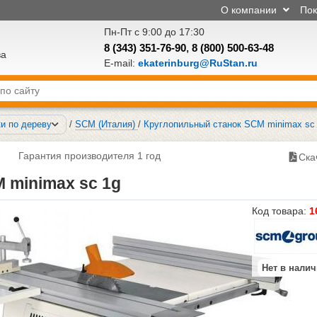
О компании
По
Пн-Пт с 9:00 до 17:30
8 (343) 351-76-90
,
8 (800) 500-63-48
ва
E-mail:
ekaterinburg@RuStan.ru
и по дереву
/
SCM (Италия)
/
Круглопильный станок SCM minimax sc
Гарантия производителя 1 год
Ска
 minimax sc 1g
Код товара:
1
Нет в нали