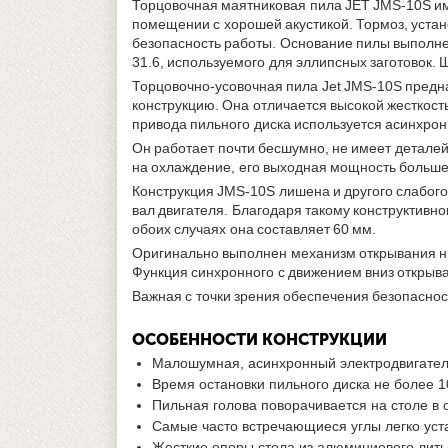
Торцовочная маятниковая пила JET JMS-10S им
помещении с хорошей акустикой. Тормоз, устан
безопасность работы. Основание пилы выполнен
31.6, используемого для эллипсных заготовок.
Торцовочно-усовочная пила Jet JMS-10S предн
конструкцию. Она отличается высокой жесткость
привода пильного диска используется асинхрон
Он работает почти бесшумно, не имеет деталей
на охлаждение, его выходная мощность больше 
Конструкция JMS-10S лишена и другого слабого
вал двигателя. Благодаря такому конструктивн
обоих случаях она составляет 60 мм.
Оригинально выполнен механизм открывания ниж
Функция синхронного с движением вниз открыва
Важная с точки зрения обеспечения безопаснос
ОСОБЕННОСТИ КОНСТРУКЦИИ
Малошумная, асинхронный электродвигател
Время остановки пильного диска не более 10
Пильная голова поворачивается на столе в 
Самые часто встречающиеся углы легко ус
Жесткие опоры стола из алюминиевого лить