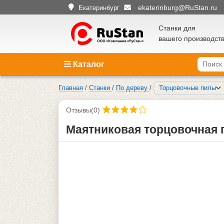
ekaterinburg@RuStan.ru
Екатеринбург
Станки для
вашего производст
Каталог
Главная
/
Станки
/
По дереву
/
Торцовочные пилы
Отзывы(0)
Маятниковая торцовочная 