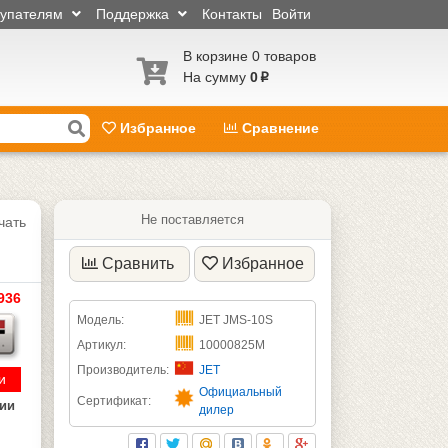
купателям
Поддержка
Контакты
Войти
В корзине 0 товаров
На сумму
0
p
Избранное
Сравнение
Не поставляется
чать
Сравнить
Избранное
936
Модель:
JET JMS-10S
Артикул:
10000825M
Производитель:
JET
и
Официальный
Сертификат:
чии
дилер