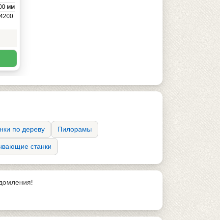
00 мм
4200
80 кВт
23 кг
нки по дереву
Пилорамы
ывающие станки
едомления!