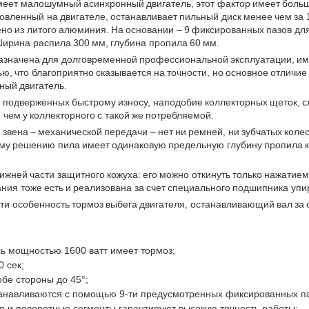
еет малошумный асинхронный двигатель, этот фактор имеет большо
овленный на двигателе, останавливает пильный диск менее чем за 
о из литого алюминия. На основании – 9 фиксированных пазов для у
 Ширина распила 300 мм, глубина пропила 60 мм.
азначена для долговременной профессиональной эксплуатации, им
ю, что благоприятно сказывается на точности, но основное отличие
ный двигатель.
 подверженных быстрому износу, наподобие коллекторных щеток, с
чем у коллекторного с такой же потребляемой.
 звена – механической передачи – нет ни ремней, ни зубчатых коле
ому решению пила имеет одинаковую предельную глубину пропила как
ней части защитного кожуха: его можно откинуть только нажатием н
ния тоже есть и реализована за счет специального подшипника упи
ти особенность тормоз выбега двигателя, останавливающий вал за
ь мощностью 1600 ватт имеет тормоз;
 сек;
обе стороны до 45°;
танавливаются с помощью 9-ти предусмотренных фиксированных па
я и поворотные сегменты гарантируют высокую точность работы;