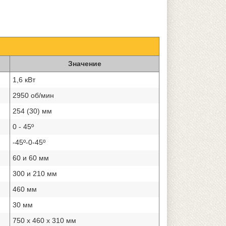
Значение
1,6 кВт
2950 об/мин
254 (30) мм
0 - 45º
-45º-0-45º
60 и 60 мм
300 и 210 мм
460 мм
30 мм
750 х 460 х 310 мм