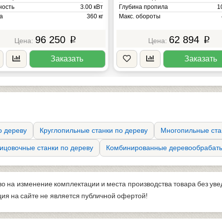
ость
3.00 кВт
Глубина пропила
1
а
360 кг
Макс. обороты
Мощность
1.
Масса
96 250
62 894
p
p
Заказать
Заказать
о дереву
Круглопильные станки по дереву
Многопильные ста
ицовочные станки по дереву
Комбинированные деревообрабат
во на изменение комплектации и места производства товара без ув
я на сайте не является публичной офертой!