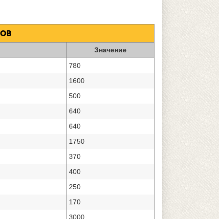
КОВ
Значение
780
1600
500
640
640
1750
370
400
250
170
3000