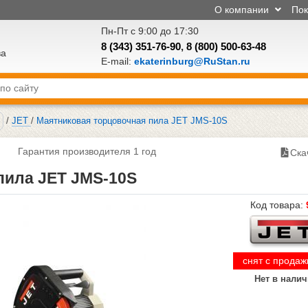
О компании
По
Пн-Пт с 9:00 до 17:30
8 (343) 351-76-90
,
8 (800) 500-63-48
ва
E-mail:
ekaterinburg@RuStan.ru
/
JET
/
Маятниковая торцовочная пила JET JMS-10S
Гарантия производителя 1 год
Ска
пила JET JMS-10S
Код товара:
снят с продаж
Нет в нали