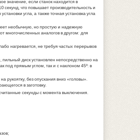
е значение, если станок находится в
10 секунд, что повышает производительность и
становки угла, а также точная установка угла
еет необычную, но простую и надежную
 от многочисленных аналогов в другом: для
лабо нагревается, не требуя частых перерывов
с, пильный диск установлен непосредственно на
 под прямым углом, так и с наклоном 45º: в
а рукоятку, без опускания вниз «головы».
рающегося в заготовку.
 считанные секунды с момента выключения.
зов;