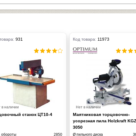
товара:
931
Код товара:
11973
 в наличии
Нет в наличии
цовочный станок ЦТ10-4
Маятниковая торцовочно-
усорезная пила Holzkraft KG
3050
. обороты
2850
Ø пильного диска
3