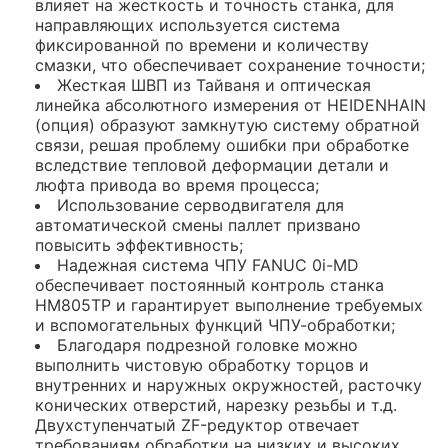
влияет на жесткость и точность станка, для
направляющих используется система
фиксированной по времени и количеству
смазки, что обеспечивает сохранение точности;
Жесткая ШВП из Тайваня и оптическая
линейка абсолютного измерения от HEIDENHAIN
(опция) образуют замкнутую систему обратной
связи, решая проблему ошибки при обработке
вследствие тепловой деформации детали и
люфта привода во время процесса;
Использование серводвигателя для
автоматической смены паллет призвано
повысить эффективность;
Надежная система ЧПУ FANUC 0i-MD
обеспечивает постоянный контроль станка
HM805TP и гарантирует выполнение требуемых
и вспомогательных функций ЧПУ-обработки;
Благодаря подрезной головке можно
выполнить чистовую обработку торцов и
внутренних и наружных окружностей, расточку
конических отверстий, нарезку резьбы и т.д.
Двухступенчатый ZF-редуктор отвечает
требованиям обработки на низких и высоких