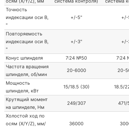
осям (X/Y/Z), мм
система контроля)
система к
Точность
индексации оси В,
+/-5"
+/-
"
Повторяемость
индексации оси В,
+/-3"
+/-
"
Конус шпинделя
7:24 №50
7:24
Частота вращения
20-6000
20-5
шпинделя, об/мин
Мощность
15/18.5 (30)
18.5/2
шпинделя, кВт
Крутящий момент
249/307
471/
на шпинделе, Нм
Холостой ход по
осям (X/Y/Z), мм/
36000
300