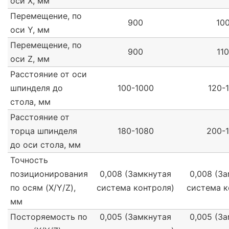
оси X, мм
Перемещение, по
900
10
оси Y, мм
Перемещение, по
900
11
оси Z, мм
Расстояние от оси
шпинделя до
100-1000
120-
стола, мм
Расстояние от
торца шпинделя
180-1080
200-
до оси стола, мм
Точность
позиционирования
0,008 (Замкнутая
0,008 (З
по осям (X/Y/Z),
система контроля)
система к
мм
Посторяемость по
0,005 (Замкнутая
0,005 (З