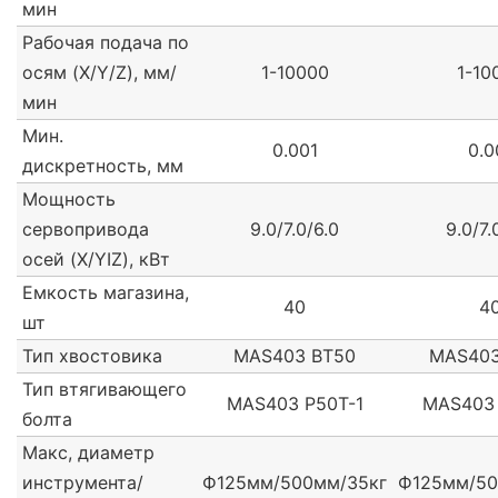
мин
Рабочая подача по
осям (X/Y/Z), мм/
1-10000
1-10
мин
Мин.
0.001
0.0
дискретность, мм
Мощность
сервопривода
9.0/7.0/6.0
9.0/7.
осей (X/YIZ), кВт
Емкость магазина,
40
4
шт
Тип хвостовика
MAS403 ВТ50
MAS403
Тип втягивающего
MAS403 Р50Т-1
MAS403 
болта
Макс, диаметр
инструмента/
Ф125мм/500мм/35кг
Ф125мм/50