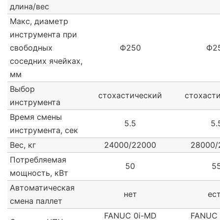
длина/вес
Макс, диаметр
инструмента при
свободных
Ф250
Ф2
соседних ячейках,
мм
Выбор
стохастический
стохаст
инструмента
Время смены
5.5
5.
инструмента, сек
Вес, кг
24000/22000
28000/
Потребляемая
50
5
мощность, кВт
Автоматическая
нет
ес
смена паллет
FANUC 0i-MD
FANUC 