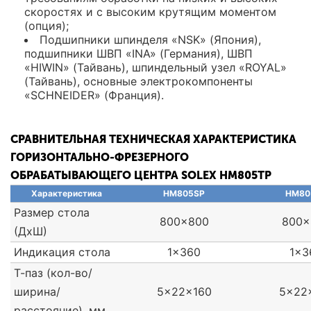
скоростях и с высоким крутящим моментом
(опция);
Подшипники шпинделя «NSK» (Япония),
подшипники ШВП «INA» (Германия), ШВП
«HIWIN» (Тайвань), шпиндельный узел «ROYAL»
(Тайвань), основные электрокомпоненты
«SCHNEIDER» (Франция).
СРАВНИТЕЛЬНАЯ ТЕХНИЧЕСКАЯ ХАРАКТЕРИСТИКА
ГОРИЗОНТАЛЬНО-ФРЕЗЕРНОГО
ОБРАБАТЫВАЮЩЕГО ЦЕНТРА SOLEX HM805TP
Характеристика
HM805SP
НМ80
Размер стола
800x800
800x
(ДхШ)
Индикация стола
1x360
1x3
Т-паз (кол-во/
ширина/
5x22x160
5x22
расстояние), мм