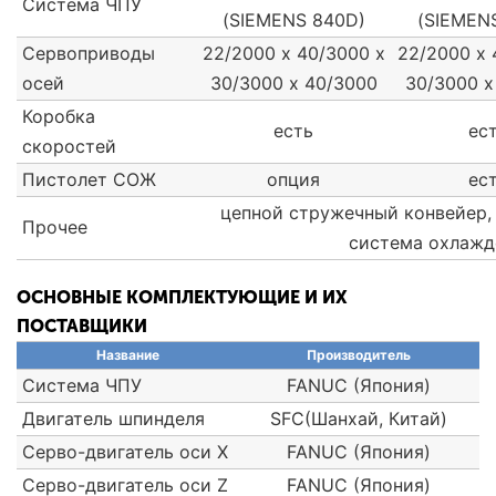
Система ЧПУ
(SIEMENS 840D)
(SIEMEN
Сервоприводы
22/2000 х 40/3000 х
22/2000 х 
осей
30/3000 х 40/3000
30/3000 х
Коробка
есть
ес
скоростей
Пистолет СОЖ
опция
ес
цепной стружечный конвейер,
Прочее
система охлажд
ОСНОВНЫЕ КОМПЛЕКТУЮЩИЕ И ИХ
ПОСТАВЩИКИ
Название
Производитель
Система ЧПУ
FANUC (Япония)
Двигатель шпинделя
SFC(Шанхай, Китай)
Серво-двигатель оси X
FANUC (Япония)
Серво-двигатель оси Z
FANUC (Япония)