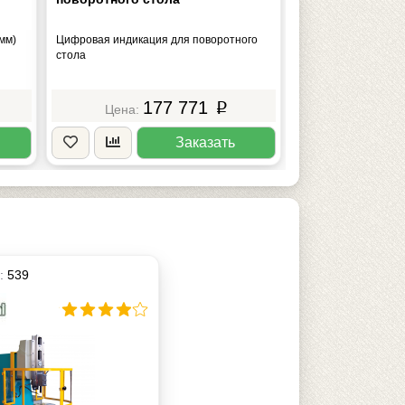
 мм)
Цифровая индикация для поворотного
стола
177 771
p
Заказать
а:
539