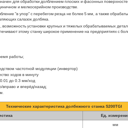
начен для обработки долблением плоских и фасонных поверхностей
единичном и мелкосерийном производстве.
бление "в упор" с перебегом резца не более 5 мм, а также обрабат
вляющих салазок долбяка.
и, возможность установки крупных и тяжелых обрабатываемых дет
печивают этому станку широкое применение на предприятиях с бо
ремя работы;
едством частотной модуляции (инвертор)
ство ходов в минуту
0.01 до 0.3 мм/ход
о/вправо и вперёд/назад;
м.
Технические характеристика долбежного станка S200TGI
истика
Ед. измерени
мм