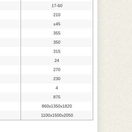
17-60
210
±45
355
350
315
24
270
230
4
875
860x1350x1820
1100x1500x2050