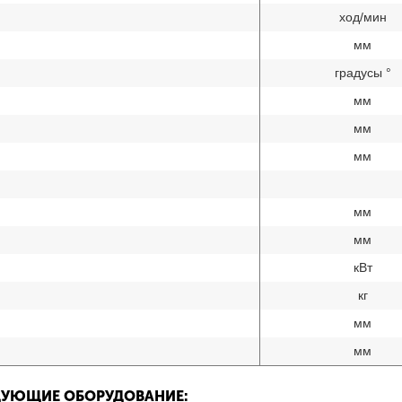
ход/мин
мм
градусы °
мм
мм
мм
мм
мм
кВт
кг
мм
мм
ДУЮЩИЕ ОБОРУДОВАНИЕ: