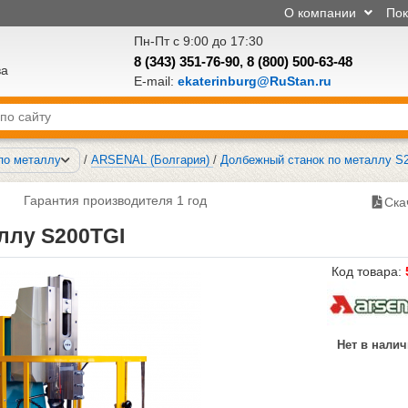
О компании
По
Пн-Пт с 9:00 до 17:30
8 (343) 351-76-90
,
8 (800) 500-63-48
ва
E-mail:
ekaterinburg@RuStan.ru
по металлу
/
ARSENAL (Болгария)
/
Долбежный станок по металлу S
Гарантия производителя 1 год
Ска
ллу S200TGI
Код товара:
Нет в нали