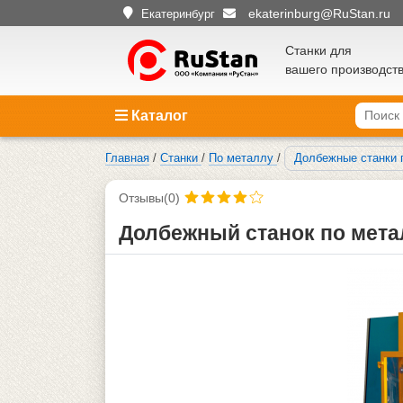
ekaterinburg@RuStan.ru
Екатеринбург
Станки для
вашего производст
Каталог
Главная
/
Станки
/
По металлу
/
Долбежные станки 
Отзывы(0)
Долбежный станок по мета