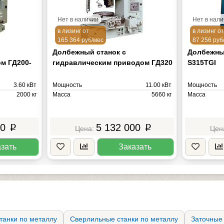
Нет в наличии
Нет в нал
в лизинг от
в лизинг от
165 364 руб/мес
87 256 руб
Долбежный станок с
Долбежный
м ГД200-
гидравлическим приводом ГД320
S315TGI
3.60 кВт
Мощность
11.00 кВт
Мощность
2000 кг
Масса
5660 кг
Масса
00
5 132 000
p
p
зать
Заказать
танки по металлу
Сверлильные станки по металлу
Заточные 