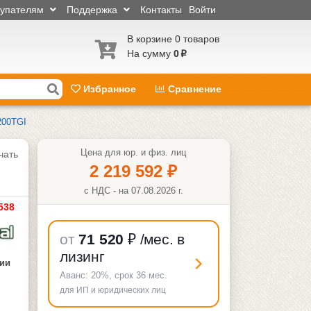
купателям
Поддержка
Контакты
Войти
В корзине 0 товаров
На сумму
0
p
Избранное
Сравнение
200TGI
Цена для юр. и физ. лиц
чать
2 219 592
₽
с НДС - на 07.08.2026 г.
538
от
71 520
₽
/мес. в
лизинг
чии
Аванс:
20%
, срок
36
мес.
для ИП и юридических лиц