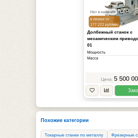
Нет в наличии
в лизинг от
177 222 руб/мес
Долбежный станок с
механическим приводо
01
Мощность
Масса
5 500 0
Зака
Похожие категории
Токарные станки по металлу
Фрезерные с