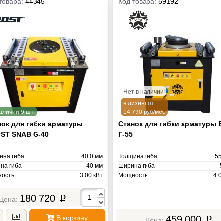
товара:
44345
Код товара:
59192
Нет в наличии
в лизинг от
аличии 9 шт.
14 790 руб/мес
нок для гибки арматуры
Станок для гибки арматуры 
ST SNAB G-40
Г-55
ина гиба
40.0 мм
Толщина гиба
55
на гиба
40 мм
Ширина гиба
ость
3.00 кВт
Мощность
4.
а
390 кг
Масса
180 720
p
В корзину
459 000
p