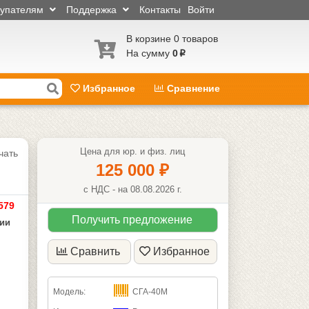
купателям
Поддержка
Контакты
Войти
В корзине 0 товаров
На сумму
0
p
Избранное
Сравнение
Цена для юр. и физ. лиц
чать
125 000
₽
с НДС - на 08.08.2026 г.
579
Получить предложение
чии
Сравнить
Избранное
Модель:
СГА-40М