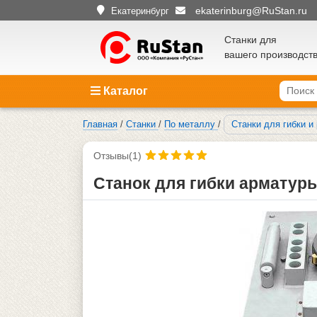
ekaterinburg@RuStan.ru
Екатеринбург
Станки для
вашего производст
Каталог
Главная
/
Станки
/
По металлу
/
Станки для гибки и
Отзывы(1)
Станок для гибки арматур