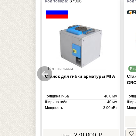
Код товара:
37906
Код 
Нет в наличии
В н
и арматуры ВПК
Станок для гибки арматуры МГА
Ста
GRO
52.0 мм
Толщина гиба
40.0 мм
Толщ
52 мм
Ширина гиба
40 мм
Шири
4.00 кВт
Мощность
3.00 кВт
Мощн
490 кг
Масса
386 кг
Масс
4 209
270 000
p
p