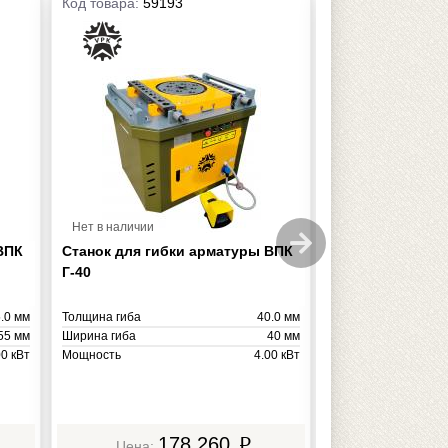
Код товара:
59193
Код товара:
5919
Нет в наличии
Нет в наличии
ВПК
Станок для гибки арматуры ВПК
Станок для гиб
Г-40
Г-42
.0 мм
Толщина гиба
40.0 мм
Толщина гиба
55 мм
Ширина гиба
40 мм
Ширина гиба
00 кВт
Мощность
4.00 кВт
Мощность
590 кг
Масса
326 кг
Масса
178 260
1
p